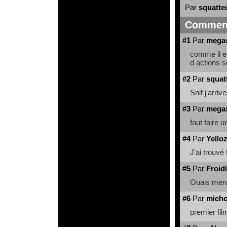
Par
squatte
Comment
#1
Par
megas
comme il es
d actions s
#2
Par
squat
Snif j'arri
#3
Par
megas
faut faire 
#4
Par
Yello
J'ai trouvé 
#5
Par
Froid
Ouais merc
#6
Par
micho
premier film