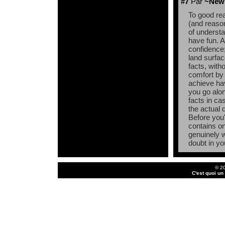
#7
Par
~New 
To good re
(and reaso
of underst
have fun. A
confidence;
land surfac
facts, with
comfort by 
achieve hav
you go alon
facts in ca
the actual
Before you'
contains on
genuinely w
doubt in yo
© 2
C'est quoi un