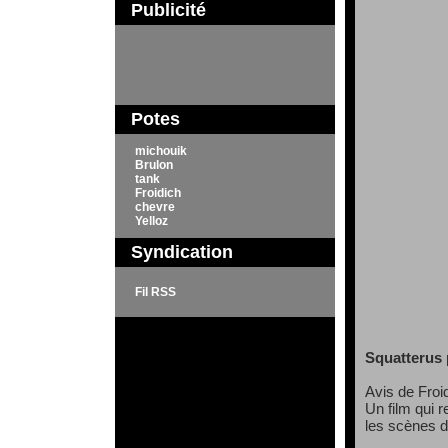
Publicité
Potes
michouik
Brulon
tank
Froidich
chevre
Yelloz
Syndication
Fil RSS
Squatterus 
Avis de Froid
Un film qui 
les scènes d