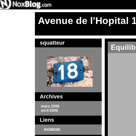
Avenue de l'Hopital 
squatteur
Equili
Archives
mars 2006
avril 2006
Liens
NOWANE